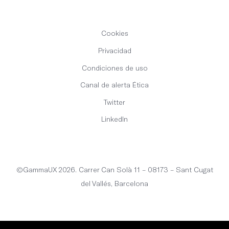
Cookies
Privacidad
Condiciones de uso
Canal de alerta Ética
Twitter
LinkedIn
Español
©GammaUX 2026. Carrer Can Solà 11 – 08173 – Sant Cugat
del Vallés, Barcelona