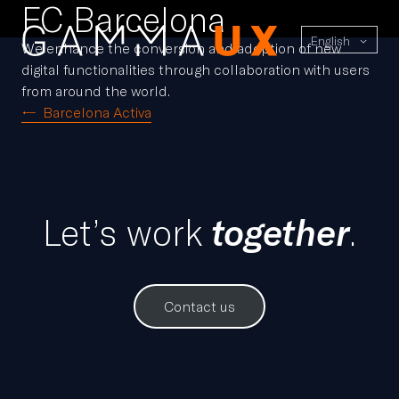
FC Barcelona
English
We enhance the conversion and adoption of new
digital functionalities through collaboration with users
from around the world.
Post
Barcelona Activa
navigation
Let’s work
together
.
Contact us