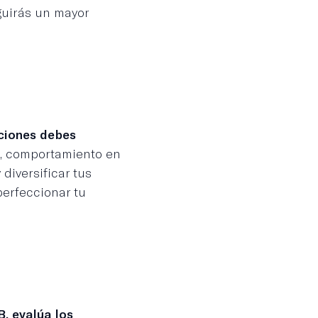
uirás un mayor
aciones debes
s, comportamiento en
diversificar tus
perfeccionar tu
B, evalúa los