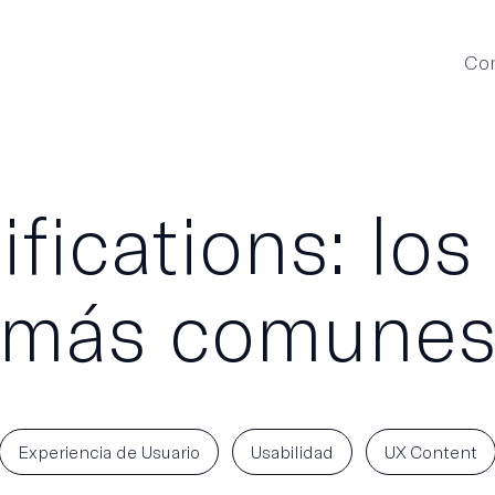
Con
fications: los
más comune
Experiencia de Usuario
Usabilidad
UX Content