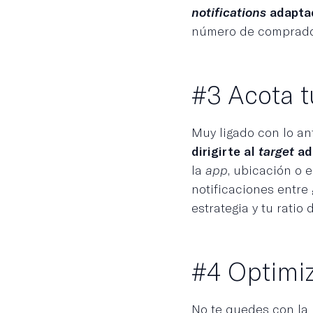
notifications
adaptad
número de comprador
#3 Acota t
Muy ligado con lo an
dirigirte al
target
ad
la
app
, ubicación o 
notificaciones entre
estrategia y tu ratio
#4 Optimiz
No te quedes con la 