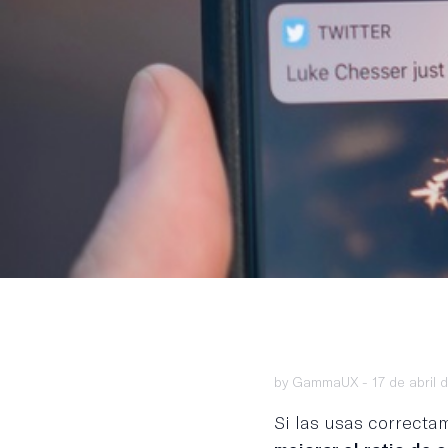
by GammaUX -
17 de abril 
Si las usas correcta