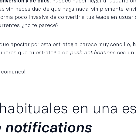
onversión y de clics.
Puedes hacer llegar al usuario ofe
as sin necesidad de que haga nada: simplemente, env
 forma poco invasiva de convertir a tus
leads
en usuario
rrentes, ¿no te parece?
que apostar por esta estrategia parece muy sencillo,
h
quieres que tu estrategia de
push notifications
sea un 
s comunes!
 habituales en una es
 notifications