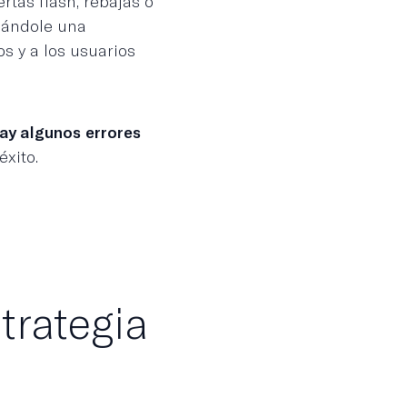
rtas flash, rebajas o
iándole una
s y a los usuarios
ay algunos errores
éxito.
trategia