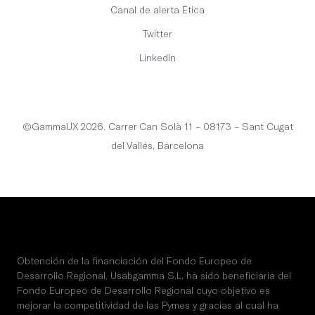
Canal de alerta Ética
Twitter
LinkedIn
Español
©GammaUX 2026. Carrer Can Solà 11 – 08173 – Sant Cugat
del Vallés, Barcelona
Obtención de la financiación del Fondo Europeo de
Desarrollo Regional. Usabgamma S.L. ha sido beneficiaria del
Fondo Europeo de Desarrollo Regional cuyo objetivo es
mejorar la competitividad de las Pymes y gracias al cual ha