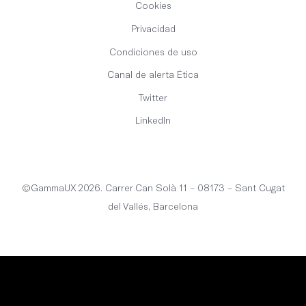
Cookies
Privacidad
Condiciones de uso
Canal de alerta Ética
Twitter
LinkedIn
Español
©GammaUX 2026. Carrer Can Solà 11 – 08173 – Sant Cugat
del Vallés, Barcelona