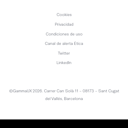
Cookies
Privacidad
Condiciones de uso
Canal de alerta Ética
Twitter
LinkedIn
Español
©GammaUX 2026. Carrer Can Solà 11 – 08173 – Sant Cugat
del Vallés, Barcelona